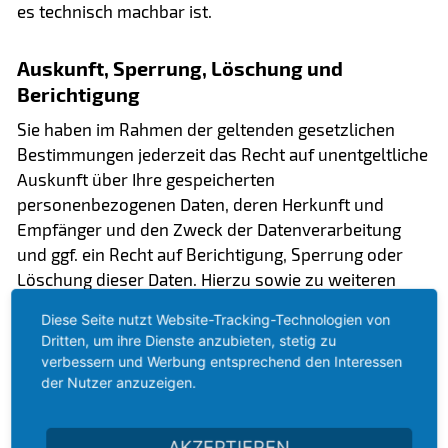
es technisch machbar ist.
Auskunft, Sperrung, Löschung und
Berichtigung
Sie haben im Rahmen der geltenden gesetzlichen
Bestimmungen jederzeit das Recht auf unentgeltliche
Auskunft über Ihre gespeicherten
personenbezogenen Daten, deren Herkunft und
Empfänger und den Zweck der Datenverarbeitung
und ggf. ein Recht auf Berichtigung, Sperrung oder
Löschung dieser Daten. Hierzu sowie zu weiteren
Fragen zum Thema personenbezogene Daten können
Diese Seite nutzt Website-Tracking-Technologien von
Sie sich jederzeit unter der im Impressum
Dritten, um ihre Dienste anzubieten, stetig zu
angegebenen Adresse an uns wenden.
verbessern und Werbung entsprechend den Interessen
der Nutzer anzuzeigen.
Recht auf Einschränkung der Verarbeitung
Sie haben das Recht, die Einschränkung der
AKZEPTIEREN