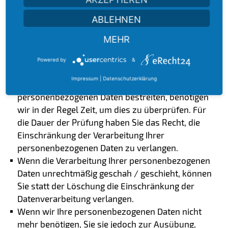
Verarbeitung Ihrer personenbezogenen Daten zu
ABLEHNEN
verlangen. Hierzu können Sie sich jederzeit unter der
im Impressum angegebenen Adresse an uns wenden.
MEHR
Das Recht auf Einschränkung der Verarbeitung
Powered by
&
besteht in folgenden Fällen:
Impressum
|
Datenschutzerklärung
Wenn Sie die Richtigkeit Ihrer bei uns gespeicherten
personenbezogenen Daten bestreiten, benötigen
wir in der Regel Zeit, um dies zu überprüfen. Für
die Dauer der Prüfung haben Sie das Recht, die
Einschränkung der Verarbeitung Ihrer
personenbezogenen Daten zu verlangen.
Wenn die Verarbeitung Ihrer personenbezogenen
Daten unrechtmäßig geschah / geschieht, können
Sie statt der Löschung die Einschränkung der
Datenverarbeitung verlangen.
Wenn wir Ihre personenbezogenen Daten nicht
mehr benötigen, Sie sie jedoch zur Ausübung,